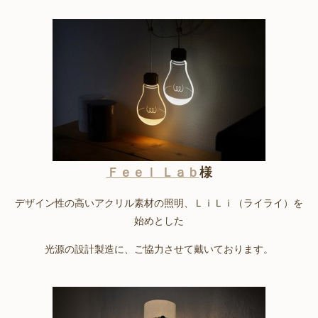
Ｆｅｅｌ Ｌａｂ
様
デザイン性の高いアクリル素材の照明、ＬｉＬｉ（ライライ）を
始めとした
光源の設計製造に、ご協力させて戴いております。