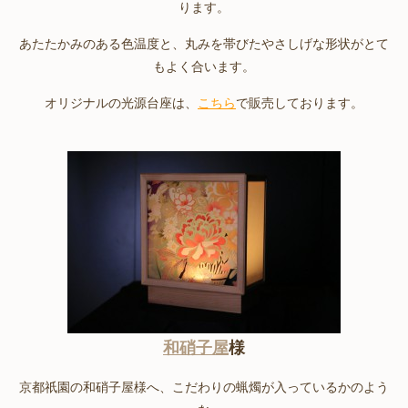
ります。
あたたかみのある色温度と、丸みを帯びたやさしげな形状がとて
もよく合います。
オリジナルの光源台座は、
こちら
で販売しております。
和硝子屋
様
京都祇園の和硝子屋様へ、こだわりの蝋燭が入っているかのよう