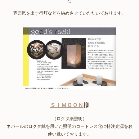
な
雰囲気を出す行灯などを納めさせていただいております。
ＳＩＭＯＯＮ
様
（ロクタ紙照明）
ネパールのロクタ紙を用いた照明のコードレス化に特注光源をお
使い戴いております。